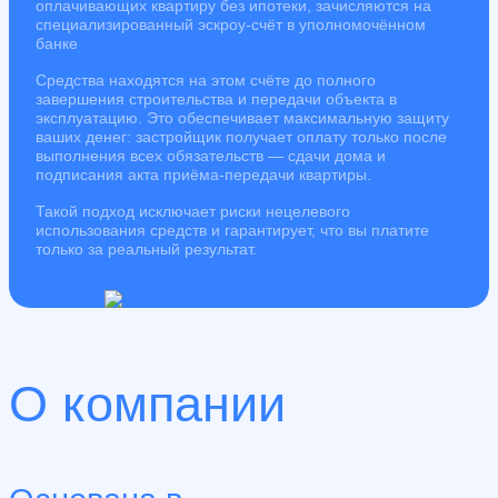
оплачивающих квартиру без ипотеки, зачисляются на
специализированный эскроу-счёт в уполномочённом
банке
Средства находятся на этом счёте до полного
завершения строительства и передачи объекта в
эксплуатацию. Это обеспечивает максимальную защиту
ваших денег: застройщик получает оплату только после
выполнения всех обязательств — сдачи дома и
подписания акта приёма-передачи квартиры.
Такой подход исключает риски нецелевого
использования средств и гарантирует, что вы платите
только за реальный результат.
О компании