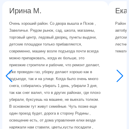
Ирина М.
Ека
Очень хороший район. Со двора вышла и Псков ,
Район б
Завеличье. Рядом рынок, сад, школа, магазины,
автобус
торговый центр, ледовый дворец, пункты выдачи,
детский
детские площадки только прибавляются,
лестни
современно, машину возле подъезда почти всегда
тематик
можно припарковать, когда их больше, это
приезжие строители и рабочие, что ремонт делают,
уже проведен газ, уборку делают хорошо как в
подъезде, так и на улице. Когда было очень много
снега, собирались убирать 1 день, убирали 3 дня,
так как снег валил, что в других районах, где плохо
убирали, буксуешь на машине, не выехать толком.
В основном тут живут семейные. Чуть позже еще
один проезд будет, дорога в сторону Родины ,
освещение есть, от дома управления елки везде
наряжали нам ставили, цветы,кусты посадили ,