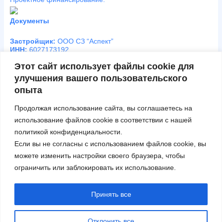
Документы
Застройщик:
ООО СЗ “Аспект”
ИНН:
6027173192
Юридический адрес:
Этот сайт использует файлы cookie для
180020, Псковская область, город Псков, Алмазная ул., д. 7,
улучшения вашего пользовательского
офис 104
опыта
Номер телефона:
+7 (8112) 293-063
Продолжая использование сайта, вы соглашаетесь на
Электронный адрес:
asp3192@mail.ru
использование файлов cookie в соответствии с нашей
График работы:
политикой конфиденциальности
.
Будние дни с 10:00 до 17:00
Если вы не согласны с использованием файлов cookie, вы
можете изменить настройки своего браузера, чтобы
ограничить или заблокировать их использование.
О проекте
Ход строительства
Планирование
Условия покупки
Юридическая информация
План этажа
Политика конфиденциальности
Принять все
ООО СЗ
«АСПЕКТ»
2024-
Разработка и продвижение сайта -
Отклонить все